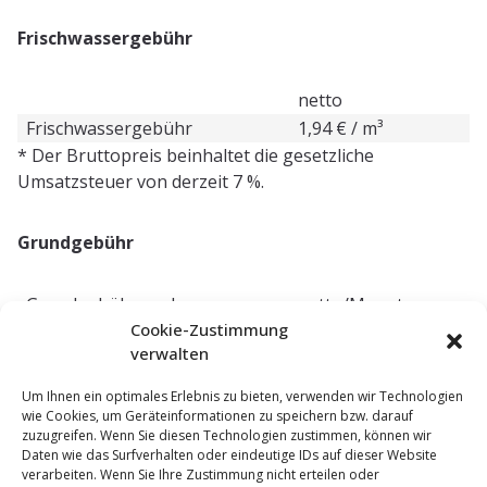
Frischwassergebühr
netto
Frischwassergebühr
1,94 € / m³
* Der Bruttopreis beinhaltet die gesetzliche
Umsatzsteuer von derzeit 7 %.
Grundgebühr
Grundgebühr nach
netto/Monat
Zählergröße
Cookie-Zustimmung
verwalten
Q3 2,5 und 4
2,66 €
Q3 6,3 und 10
8,66 €
Um Ihnen ein optimales Erlebnis zu bieten, verwenden wir Technologien
Q3 16
14,65 €
wie Cookies, um Geräteinformationen zu speichern bzw. darauf
zuzugreifen. Wenn Sie diesen Technologien zustimmen, können wir
Q3 25 R 80
23,65 €
Daten wie das Surfverhalten oder eindeutige IDs auf dieser Website
Q3 25 DN 50
48,62 €
verarbeiten. Wenn Sie Ihre Zustimmung nicht erteilen oder